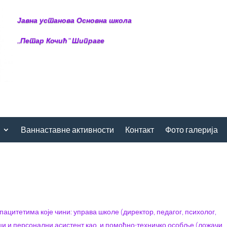
Јавна установа Основна школа
,,Петар Кочић“ Шипраге
Ваннаставне активности
Контакт
Фото галерија
цитетима које чини: управа школе (директор, педагог, психолог,
ици и персонални асистент као и помоћно-техничко особље (ложачи,