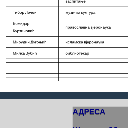
васпитање
Тибор Лечеи
музичка култура
Божидар
православна вјеронаука
Куртиновић
Мирудин Дугоњић
исламска вјеронаука
Милка Зубић
библиотекар
АДРЕСА