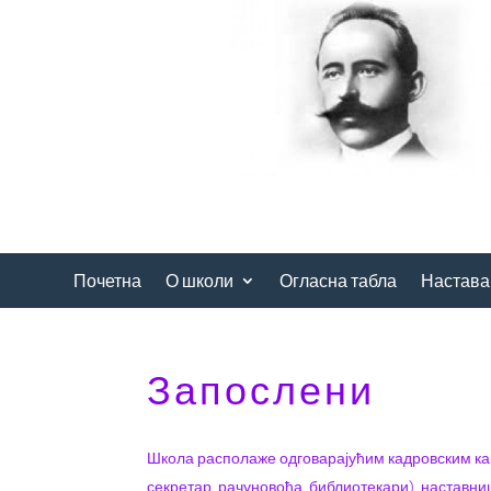
Почетна
О школи
Огласна табла
Настава
Запослени
Школа располаже одговарајућим кадровским капа
секретар, рачуновођа, библиотекари), наставн