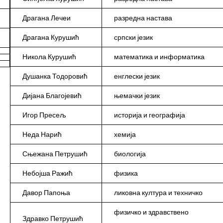
Драгана Лечеи
разредна настава
Драгана Курушић
српски језик
Никола Курушић
математика и информатика
Душанка Тодоровић
енглески језик
Дијана Благојевић
њемачки језик
Игор Пресељ
историја и географија
Неда Нарић
хемија
Сњежана Петрушић
биологија
Небојша Ражић
физика
Давор Папоња
ликовна култура и техничко
физичко и здравствено
Здравко Петрушић