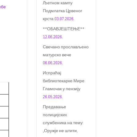
Љетном кампу
ебе
Подмлатка Црвеног
крста
03.07.2026.
**ОБАВЈЕШТЕЊЕ**
12.06.2026.
Свечано прослављено
матурско вече
06.06.2026.
Испраћај
библиотекарке Мире
Гламочак у пензију
26.05.2026.
Предавање
полицијских
службеника на тему:
„Оружје не штити,