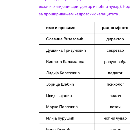
возачи, хигијеничари, домар и ноћни чувар). Не
за проширивањем кадровских капацитета .
име и презиме
радно мјесто
Славица Витезовић
директор
Душанка Тривуновић
секретар
Виолета Каламанда
рачуновођа
Лидија Керезовић
педагог
Зорица Шебић
психолог
Цвијо Гајанин
ложач
Марко Павловић
возач
Илија Курушић
ноћни чувар
Боро Кузмић
домар