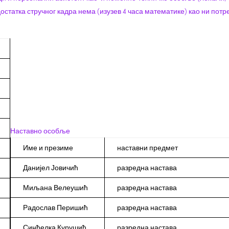
достатка стручног кадра нема (изузев 4 часа математике) као ни потр
Наставно особље
Име и презиме
наставни предмет
Данијел Јовичић
разредна настава
Миљана Велеушић
разредна настава
Радослав Перишић
разредна настава
Синђелка Курушић
разредна настава