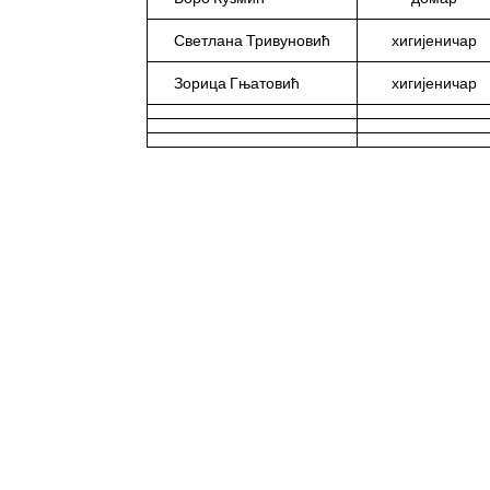
Светлана Тривуновић
хигијеничар
Зорица Гњатовић
хигијеничар