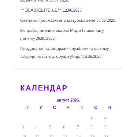
Црвеног крста
03.07.2026.
**ОБАВЈЕШТЕЊЕ**
12.06.2026.
Свечано прослављено матурско вече
06.06.2026.
Испраћај библиотекарке Мире Гламочак у
пензију
26.05.2026.
Предавање полицијских службеника на тему:
„Оружје не штити, оружје убија“
26.05.2026.
КАЛЕНДАР
август 2026.
П
У
С
Ч
П
С
Н
1
2
3
4
5
6
7
8
9
10
11
12
13
14
15
16