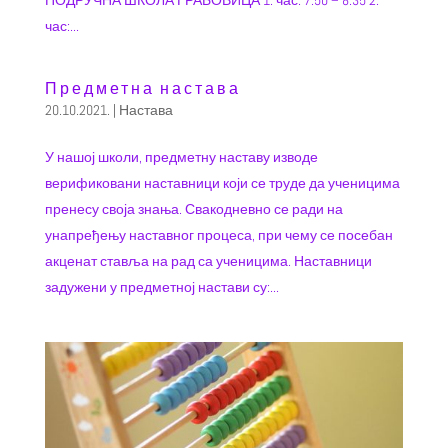
ПОДРУЧНА ШКОЛА ГРАБОВИЦА 1. час: 7.50 – 8.35 2.
час:...
Предметна настава
20.10.2021.
|
Настава
У нашој школи, предметну наставу изводе
верификовани наставници који се труде да ученицима
пренесу своја знања. Свакодневно се ради на
унапређењу наставног процеса, при чему се посебан
акценат ставља на рад са ученицима. Наставници
задужени у предметној настави су:...