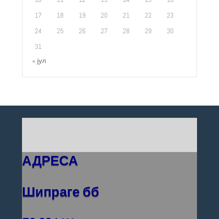
17
18
19
20
21
22
23
24
25
26
27
28
29
30
31
« јул
АДРЕСА
Шипраге бб