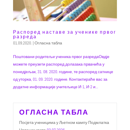
Распоред наставе за ученике првог
разреда
01.09.2020.
|
Огласна табла
Поштовани родитељи ученика првог разредаОвдје
можете преузети распоред долазака првачића у
понедјељак, 31. 08. 2020. године, те распоред сатнице
од уторка, 01. 09. 2020. године. Контактираће вас за
додатне информације учитељице И-1, И-2 и...
ОГЛАСНА ТАБЛА
Посјета ученицима у Љетном кампу Подмлатка