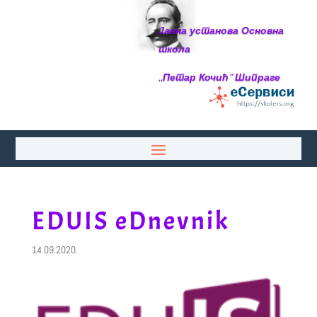
Јавна установа Основна
школа
,,Петар Кочић“ Шипраге
EDUIS eDnevnik
14.09.2020.