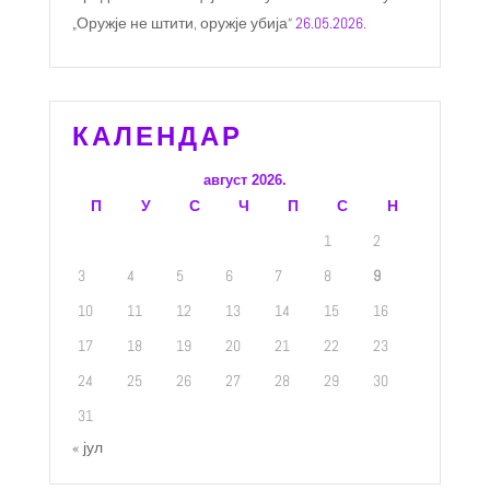
„Оружје не штити, оружје убија“
26.05.2026.
КАЛЕНДАР
август 2026.
П
У
С
Ч
П
С
Н
1
2
3
4
5
6
7
8
9
10
11
12
13
14
15
16
17
18
19
20
21
22
23
24
25
26
27
28
29
30
31
« јул