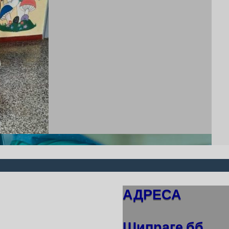
АДРЕСА
Шипраге бб