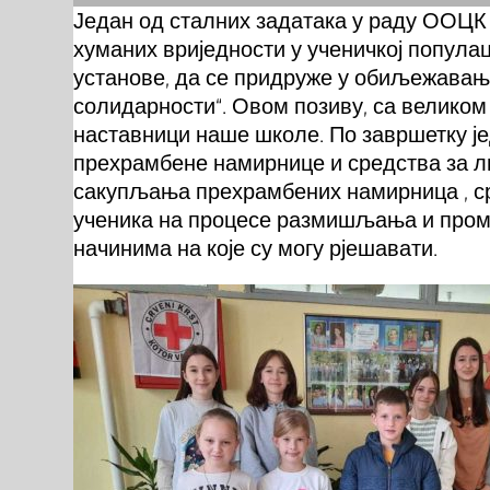
Један од сталних задатака у раду ООЦК
хуманих вриједности у ученичкој популац
установе, да се придруже у обиљежавањ
солидарности“. Овом позиву, са великом
наставници наше школе. По завршетку је
прехрамбене намирнице и средства за ли
сакупљања прехрамбених намирница , сре
ученика на процесе размишљања и про
начинима на које су могу рјешавати.