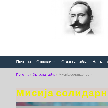
Почетна
О школи
Огласна табла
Настава
Почетна
»
Огласна табла
»
Мисија солидарности
Мисија солидарн