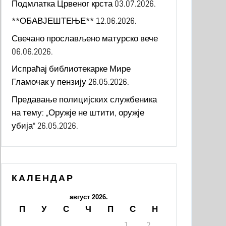
Подмлатка Црвеног крста
03.07.2026.
**ОБАВЈЕШТЕЊЕ**
12.06.2026.
Свечано прослављено матурско вече
06.06.2026.
Испраћај библиотекарке Мире
Гламочак у пензију
26.05.2026.
Предавање полицијских службеника
на тему: „Оружје не штити, оружје
убија“
26.05.2026.
КАЛЕНДАР
август 2026.
П
У
С
Ч
П
С
Н
1
2