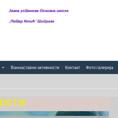
Јавна установа Основна школа
,,Петар Кочић“ Шипраге
Ваннаставне активности
Контакт
Фото галерија
ости