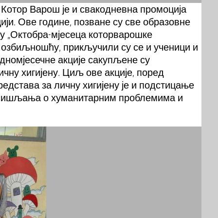
 Котор Варош је и свакодневна промоција
ији. Ове године, позване су све образовне
у „Октобра-мјесеца которварошке
 озбиљношћу, прикључили су се и ученици и
дномјесечне акције сакупљене су
чну хигијену. Циљ ове акције, поред
дстава за личну хигијену је и подстицање
мишљања о хуманитарним проблемима и