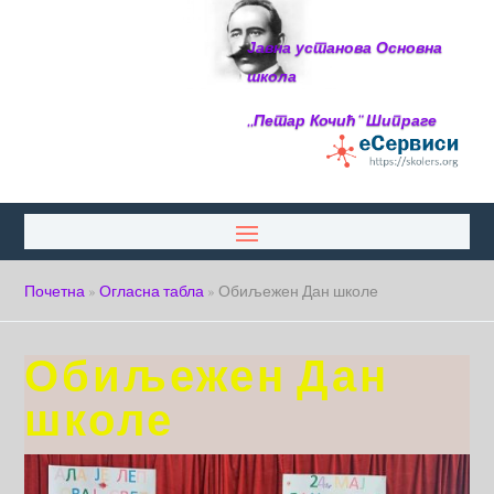
Јавна установа Основна
школа
,,Петар Кочић“ Шипраге
Почетна
»
Огласна табла
»
Обиљежен Дан школе
Обиљежен Дан
школе