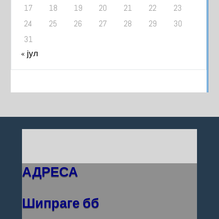
17
18
19
20
21
22
23
24
25
26
27
28
29
30
31
« јул
АДРЕСА
Шипраге бб