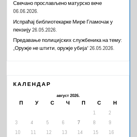
Свечано прослављено матурско вече
06.06.2026.
Испраћај библиотекарке Мире Гламочак у
пензију
26.05.2026.
Предавање полицијских службеника на тему:
„Оружје не штити, оружје убија“
26.05.2026.
КАЛЕНДАР
август 2026.
П
У
С
Ч
П
С
Н
1
2
3
4
5
6
7
8
9
10
11
12
13
14
15
16