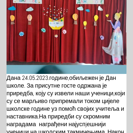
Дана 24.05.2023.године,обиљежен је Дан
школе. За присутне госте одржана је
приредба, коју су извели наши ученици,који
су се марљиво припремали током цијеле
школске године уз помоћ својих учитеља и
наставника.На приредби су скромним
наградама награђени најуспjешнији
ученици на школским такмичењима. Након