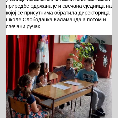
приредбе одржана је и свечана сједница на
којој се присутнима обратила директорица
школе Слободанка Каламанда а потом и
свечани ручак.