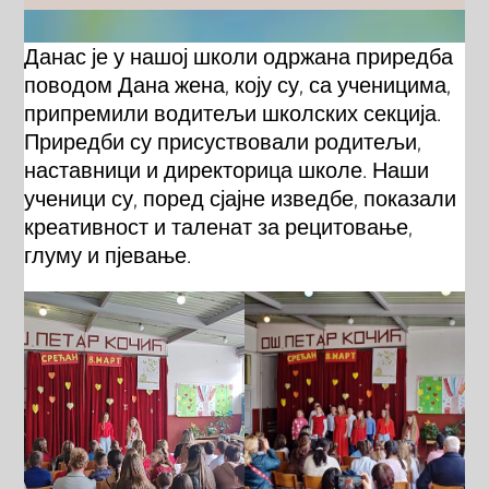
Данас је у нашој школи одржана приредба
поводом Дана жена, коју су, са ученицима,
припремили водитељи школских секција.
Приредби су присуствовали родитељи,
наставници и директорица школе. Наши
ученици су, поред сјајне изведбе, показали
креативност и таленат за рецитовање,
глуму и пјевање.