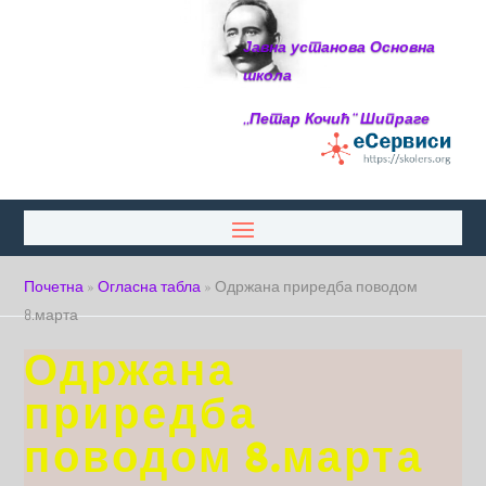
Јавна установа Основна
школа
,,Петар Кочић“ Шипраге
Почетна
»
Огласна табла
»
Одржана приредба поводом
8.марта
Одржана
приредба
поводом 8.марта