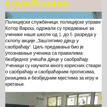
службеника
Полицијски службеници, полицијске управе
Котор Варош, одржали су предавање за
ученике наше школе од 1. до 5. разреда у
склопу акције „Заштитимо дјецу у
саобраћају“. Циљ предавања био је
упознавање ученика са правилима
безбједног учешћа дјеце у саобраћају.
Ученици су научили много корисних ствари
о саобраћају и саобраћајним прописима,
ризицима и безбједним мјестима за игру и
кретање.