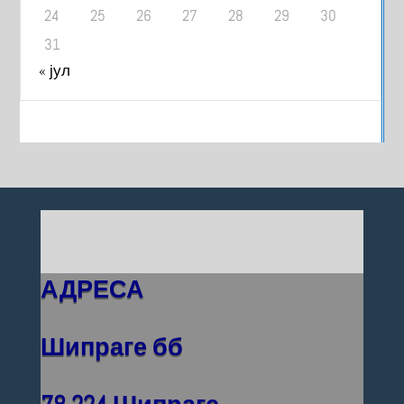
24
25
26
27
28
29
30
31
« јул
АДРЕСА
Шипраге бб