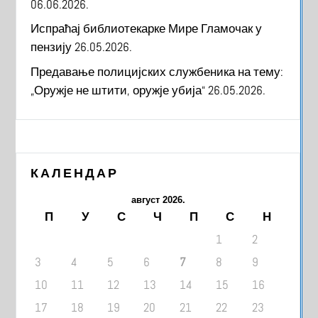
06.06.2026.
Испраћај библиотекарке Мире Гламочак у
пензију
26.05.2026.
Предавање полицијских службеника на тему:
„Оружје не штити, оружје убија“
26.05.2026.
КАЛЕНДАР
август 2026.
П
У
С
Ч
П
С
Н
1
2
3
4
5
6
7
8
9
10
11
12
13
14
15
16
17
18
19
20
21
22
23