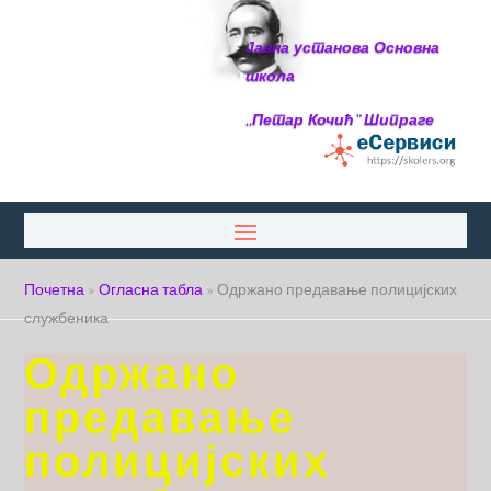
Јавна установа Основна
школа
,,Петар Кочић“ Шипраге
Почетна
»
Огласна табла
»
Одржано предавање полицијских
службеника
Одржано
предавање
полицијских