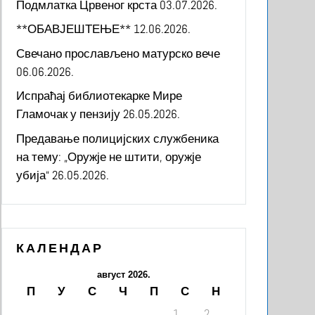
Подмлатка Црвеног крста
03.07.2026.
**ОБАВЈЕШТЕЊЕ**
12.06.2026.
Свечано прослављено матурско вече
06.06.2026.
Испраћај библиотекарке Мире
Гламочак у пензију
26.05.2026.
Предавање полицијских службеника
на тему: „Оружје не штити, оружје
убија“
26.05.2026.
КАЛЕНДАР
август 2026.
П
У
С
Ч
П
С
Н
1
2