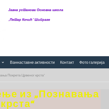
Јавна установа Основна школа
,,Петар Кочић“ Шипраге
Ваннаставне активности
Контакт
Фото галерија
ања Покрета Црвеног крста“
ење из „Познавања
 крста“