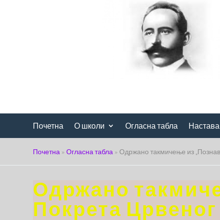
Почетна
О школи
Огласна табла
Настава
Почетна
»
Огласна табла
»
Одржано такмичење из „Познав
Одржано такмич
Покрета Црвеног