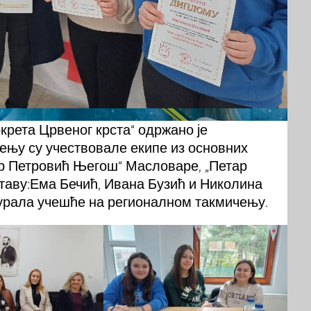
рета Црвеног крста“ одржано је
ичењу су учествовале екипе из основних
ар Петровић Његош“ Масловаре, „Петар
таву:Ема Бечић, Ивана Бузић и Николина
игурала учешће на регионалном такмичењу.