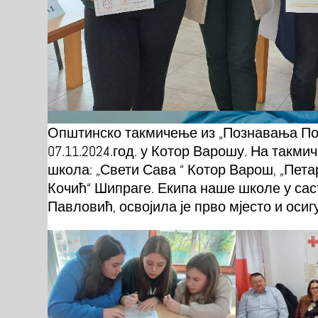
Општинско такмичење из „Познавања Пок
07.11.2024.год. у Котор Варошу. На такм
школа: „Свети Сава “ Котор Варош, „Пет
Кочић“ Шипраге. Екипа наше школе у сас
Павловић, освојила је прво мјесто и ос