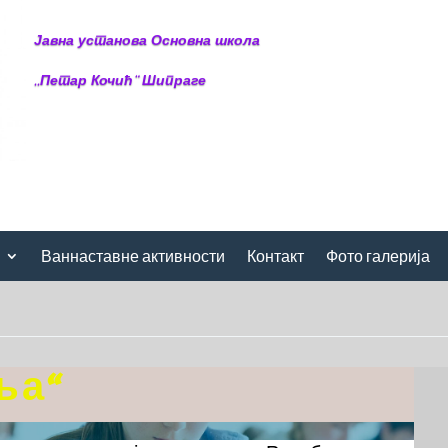
Јавна установа Основна школа
,,Петар Кочић“ Шипраге
Ваннаставне активности
Контакт
Фото галерија
ља“