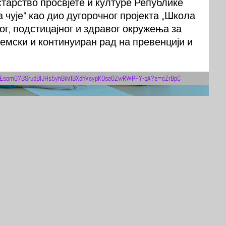
тарство просвјете и културе Републике
 чује“ као дио дугорочног пројекта „Школа
ог, подстицајног и здравог окружења за
стемски и континуиран рад на превенцији и
s_org/Esom07BSrudBlJHs5yhBiMIBXdhVsypKOse0ZwRWPFY-qA?e=cZrBpC