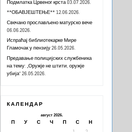
Подмлатка Црвеног крста
03.07.2026.
**ОБАВЈЕШТЕЊЕ**
12.06.2026.
Свечано прослављено матурско вече
06.06.2026.
Испраћај библиотекарке Мире
Гламочак у пензију
26.05.2026.
Предавање полицијских службеника
на тему: „Оружје не штити, оружје
убија“
26.05.2026.
КАЛЕНДАР
август 2026.
П
У
С
Ч
П
С
Н
1
2