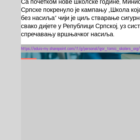
Са почетком нове школске године, Минис
Српске покренуло је кампању „Школа која
без насиља“ чији је циљ стварање сигурн
свако дијете у Републици Српској, уз си
спречавању вршњачког насиља.
https://eduis-my.sharepoint.com/:f:/g/personal/igor_tomic_skoler