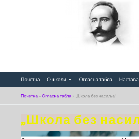
Почетна
О школи
Огласна табла
Настава
Почетна
»
Огласна табла
»
„Школа без насиља“
„Школа без наси