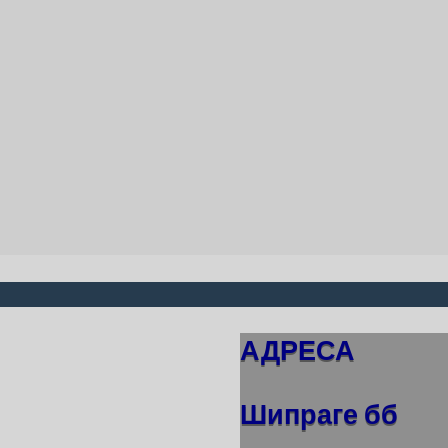
АДРЕСА
Шипраге бб