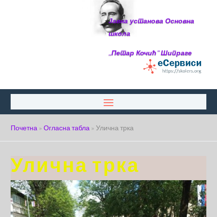
Јавна установа Основна
школа
,,Петар Кочић“ Шипраге
Почетна
»
Огласна табла
»
Улична трка
Улична трка