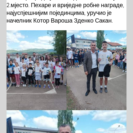
2.мјесто. Пехаре и вриједне робне награде,
најуспјешнијим појединцима, уручио је
начелник Котор Вароша Зденко Сакан.