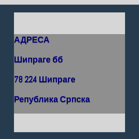
АДРЕСА
Шипраге бб
78 224 Шипраге
Република Српска