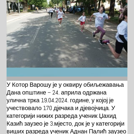
У Котор Варошу је у оквиру обиљежавања
Дана општине – 24. априла одржана
улична трка 19.04.2024. године, у којој је
учествовало 170 дјечака и дјевојчица. У
категорији нижих разреда ученик Џахид
Казић заузео је 3.мјесто, док је у категорији
виших разреда ученик Аднан Палић заузео