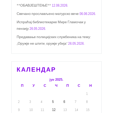
**ОБАВЈЕШТЕЊЕ**
12.06.2026.
Свечано прослављено матурско вече
06.06.2026.
Испраћај библиотекарке Мире Гламочак у
пензију
26.05.2026.
Предавање полицијских службеника на тему:
„Оружје не штити, оружје убија“
26.05.2026.
КАЛЕНДАР
јун 2025.
П
У
С
Ч
П
С
Н
1
2
3
4
5
6
7
8
9
10
11
12
13
14
15