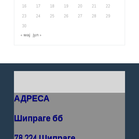
16
17
18
19
20
21
22
23
24
25
26
27
28
29
30
« мај
јул »
АДРЕСА
Шипраге бб
78 224 Шипраге