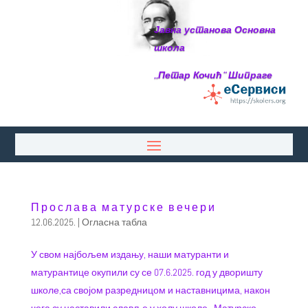
Јавна установа Основна
школа
,,Петар Кочић“ Шипраге
Прослава матурске вечери
12.06.2025.
|
Огласна табла
У свом најбољем издању, наши матуранти и
матурантице окупили су се 07.6.2025. год у дворишту
школе,са својом разредницом и наставницима, након