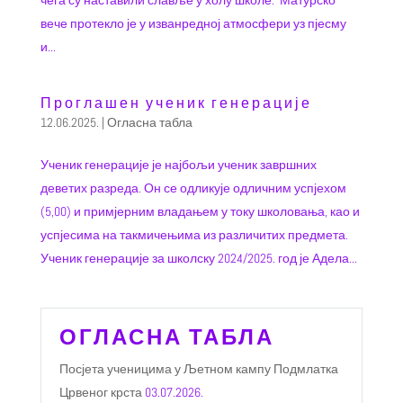
чега су наставили славље у холу школе. Матурско
вече протекло је у изванредној атмосфери уз пјесму
и...
Проглашен ученик генерације
12.06.2025.
|
Огласна табла
Ученик генерације је најбољи ученик завршних
деветих разреда. Он се одликује одличним успјехом
(5,00) и примјерним владањем у току школовања, као и
успјесима на такмичењима из различитих предмета.
Ученик генерације за школску 2024/2025. год је Адела...
ОГЛАСНА ТАБЛА
Посјета ученицима у Љетном кампу Подмлатка
Црвеног крста
03.07.2026.