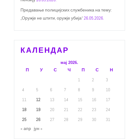
Предавање полицијских службеника на тему:
„Оружје не штити, оружје убија“
26.05.2026.
КАЛЕНДАР
мај 2026.
П
У
С
Ч
П
С
Н
1
2
3
4
5
6
7
8
9
10
11
12
13
14
15
16
17
18
19
20
21
22
23
24
25
26
27
28
29
30
31
« апр
јун »