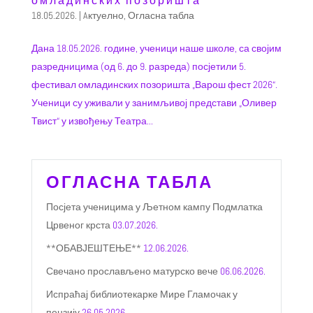
омладинских позоришта
18.05.2026.
|
Aктуелно
,
Огласна табла
Дана 18.05.2026. године, ученици наше школе, са својим
разредницима (од 6. до 9. разреда) посјетили 5.
фестивал омладинских позоришта „Варош фест 2026“.
Ученици су уживали у занимљивој представи „Оливер
Твист“ у извођењу Театра...
ОГЛАСНА ТАБЛА
Посјета ученицима у Љетном кампу Подмлатка
Црвеног крста
03.07.2026.
**ОБАВЈЕШТЕЊЕ**
12.06.2026.
Свечано прослављено матурско вече
06.06.2026.
Испраћај библиотекарке Мире Гламочак у
пензију
26.05.2026.