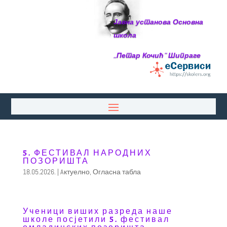
Јавна установа Основна
школа
,,Петар Кочић“ Шипраге
5. ФЕСТИВАЛ НАРОДНИХ
ПОЗОРИШТА
18.05.2026.
|
Aктуелно
,
Огласна табла
Ученици виших разреда наше
школе посјетили 5. фестивал