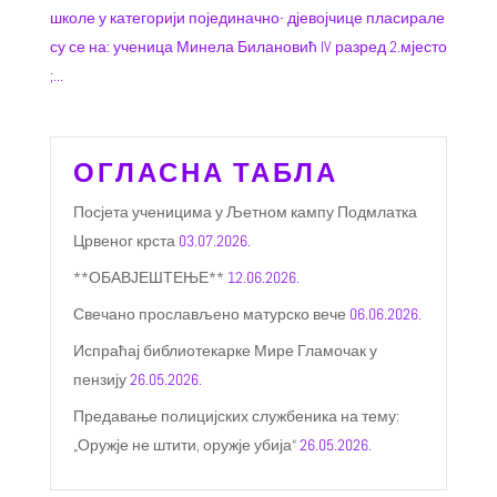
школе у категорији појединачно- дјевојчице пласирале
су се на: ученица Минела Билановић IV разред 2.мјесто
;...
ОГЛАСНА ТАБЛА
Посјета ученицима у Љетном кампу Подмлатка
Црвеног крста
03.07.2026.
**ОБАВЈЕШТЕЊЕ**
12.06.2026.
Свечано прослављено матурско вече
06.06.2026.
Испраћај библиотекарке Мире Гламочак у
пензију
26.05.2026.
Предавање полицијских службеника на тему:
„Оружје не штити, оружје убија“
26.05.2026.