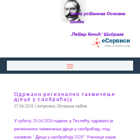
Јавна установа Основна
школа
,,Петар Кочић“ Шипраге
Одржано регионално такмичење
дјеце у саобраћају
27.04.2026.
|
Aктуелно
,
Огласна табла
У суботу, 25.04.2026.године, у Теслићу, одржано је
регионално такмичење дјеце у саобраћају, под
називом: “ Дјеца у саобраћају 2026″. Ученице наше