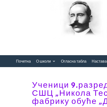
Почетна
О школи
Огласна табла
Настава
Ученици 9.разред
СШЦ „Никола Тес
фабрику обуће „