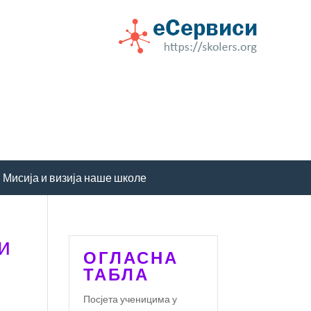
Мисија и визија наше школе
и
ОГЛАСНА
ТАБЛА
Посјета ученицима у