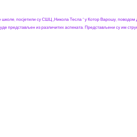
ше школе, посјетили су СШЦ „Никола Тесла “ у Котор Варошу, поводом
уде представљен из различитих аспеката. Представљени су им стру