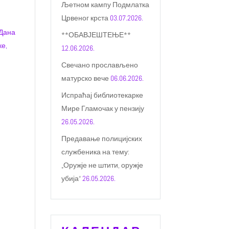
Љетном кампу Подмлатка
Црвеног крста
03.07.2026.
 Дана
**ОБАВЈЕШТЕЊЕ**
ке,
12.06.2026.
Свечано прослављено
матурско вече
06.06.2026.
Испраћај библиотекарке
Мире Гламочак у пензију
26.05.2026.
Предавање полицијских
службеника на тему:
„Оружје не штити, оружје
убија“
26.05.2026.