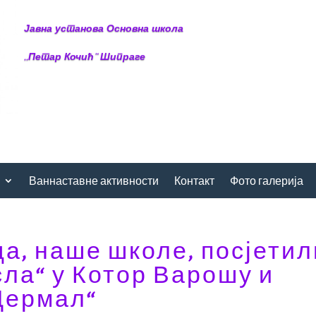
Јавна установа Основна школа
,,Петар Кочић“ Шипраге
Ваннаставне активности
Контакт
Фото галерија
а, наше школе, посјетил
ла“ у Котор Варошу и
Дермал“